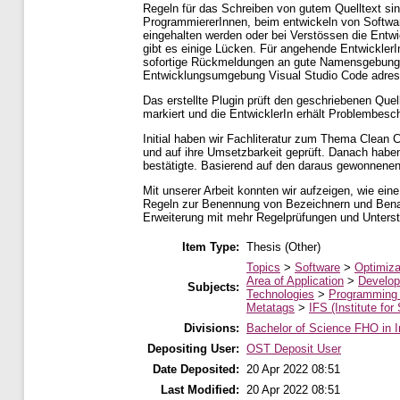
Regeln für das Schreiben von gutem Quelltext si
ProgrammiererInnen, beim entwickeln von Softwar
eingehalten werden oder bei Verstössen die Entw
gibt es einige Lücken. Für angehende EntwicklerI
sofortige Rückmeldungen an gute Namensgebung ge
Entwicklungsumgebung Visual Studio Code adres
Das erstellte Plugin prüft den geschriebenen Qu
markiert und die EntwicklerIn erhält Problembesc
Initial haben wir Fachliteratur zum Thema Clean 
und auf ihre Umsetzbarkeit geprüft. Danach habe
bestätigte. Basierend auf den daraus gewonnenen 
Mit unserer Arbeit konnten wir aufzeigen, wie ei
Regeln zur Benennung von Bezeichnern und Benach
Erweiterung mit mehr Regelprüfungen und Unters
Item Type:
Thesis (Other)
Topics
>
Software
>
Optimiza
Area of Application
>
Develop
Subjects:
Technologies
>
Programming
Metatags
>
IFS (Institute for
Divisions:
Bachelor of Science FHO in I
Depositing User:
OST Deposit User
Date Deposited:
20 Apr 2022 08:51
Last Modified:
20 Apr 2022 08:51