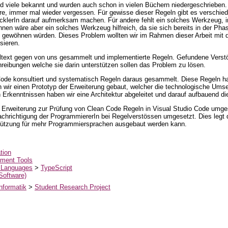
nd viele bekannt und wurden auch schon in vielen Büchern niedergeschrieben.
e, immer mal wieder vergessen. Für gewisse dieser Regeln gibt es verschied
icklerIn darauf aufmerksam machen. Für andere fehlt ein solches Werkzeug,
nnen wäre aber ein solches Werkzeug hilfreich, da sie sich bereits in der Ph
wöhnen würden. Dieses Problem wollten wir im Rahmen dieser Arbeit mit der
sieren.
elltext gegen von uns gesammelt und implementierte Regeln. Gefundene Vers
hreibungen welche sie darin unterstützen sollen das Problem zu lösen.
Code konsultiert und systematisch Regeln daraus gesammelt. Diese Regeln hab
n wir einen Prototyp der Erweiterung gebaut, welcher die technologische Ums
Erkenntnissen haben wir eine Architektur abgeleitet und darauf aufbauend die
ne Erweiterung zur Prüfung von Clean Code Regeln in Visual Studio Code umge
richtigung der ProgrammiererIn bei Regelverstössen umgesetzt. Dies legt d
tützung für mehr Programmiersprachen ausgebaut werden kann.
tion
ment Tools
 Languages
>
TypeScript
 Software)
nformatik
>
Student Research Project