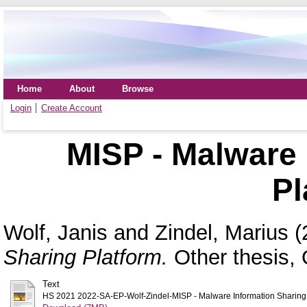
Home
About
Browse
Login
Create Account
MISP - Malware 
Pl
Wolf, Janis
and
Zindel, Marius
(
Sharing Platform.
Other thesis,
Text
HS 2021 2022-SA-EP-Wolf-Zindel-MISP - Malware Information Sharing 