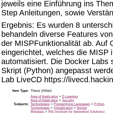
jeweils eine Einführung ins The
Step Anleitungen, sowie Verstän
Ergebnis: Es wurden 8 unterschi
behandeln diverse Features von
der MISPFunktionalität ab. Auf 
eingerichtet, welches die MISP i
automatisiert. Die Docker Labs 
Skript (Python) angepasst werd
Lab LiveCD https://livecd.hacki
Item Type:
Thesis (Other)
Area of Application
>
E-Learning
Area of Application
>
Security
Subjects:
Technologies
>
Programming Languages
>
Python
Technologies
>
Virtualization
>
Docker
Metatags
>
INS (Institute for Networked Solutions)