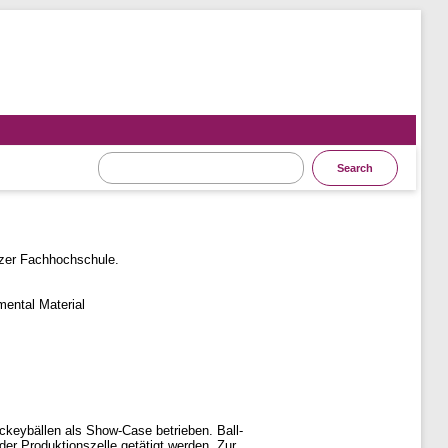
zer Fachhochschule.
ental Material
ockeybällen als Show-Case betrieben. Ball-
der Produktionszelle getätigt werden. Zur