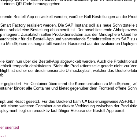
 mit einem QR-Code herausgegeben.
nierende Bestell-App entwickelt werden, worüber Ball-Bestellungen an die Prod
Smart Factory realisiert werden. Die SAP Instanz soll als neue Schnittstelle
werden, sobald eine Bestellung abholbereit ist. Der anschliessende Abholproze
pp integriert. Zusätzlich sollen Produktionsdaten aus der MindSphere Cloud her
rchitektur für die Bestell-App und verwendende Schnittstellen zum SAP zu de
zu MindSphere sichergestellt werden. Basierend auf der evaluierten Deployme
le kann nun über die Bestell-App abgewickelt werden. Auch die Produktionsda
ichkeit temporär deaktivieren. Steht die Produktionszelle gerade nicht zur Ver
light ist sicher der dreidimensionale Unihockeyball, welcher das Bestellerlebni
ab.
iner gegliedert. Ein Container übernimmt die Kommunikation zu MindSphere, w
ontainer bindet alle Container und bietet gegenüber dem Frontend offene Schnit
script und React gesetzt. Für das Backend kam C# beziehungsweise ASP.NET
mit einem weiteren Container eine direkte Verbindung zwischen der Produktion
oyment liegt ein produktiv lauffähiger Release der Bestell-App bereit.
r oriented
sed