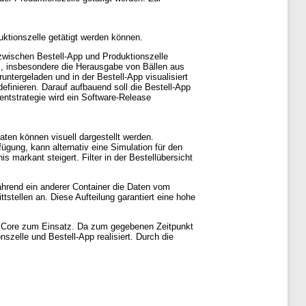
uktionszelle getätigt werden können.
 zwischen Bestell-App und Produktionszelle
ss, insbesondere die Herausgabe von Bällen aus
untergeladen und in der Bestell-App visualisiert
finieren. Darauf aufbauend soll die Bestell-App
ntstrategie wird ein Software-Release
ten können visuell dargestellt werden.
fügung, kann alternativ eine Simulation für den
s markant steigert. Filter in der Bestellübersicht
ährend ein anderer Container die Daten vom
tstellen an. Diese Aufteilung garantiert eine hohe
 Core zum Einsatz. Da zum gegebenen Zeitpunkt
szelle und Bestell-App realisiert. Durch die