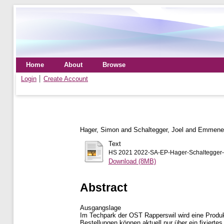
Home
About
Browse
Login
Create Account
Hager, Simon
and
Schaltegger, Joel
and
Emmenegg
Text
HS 2021 2022-SA-EP-Hager-Schaltegger-E
Download (8MB)
Abstract
Ausgangslage
Im Techpark der OST Rapperswil wird eine Produkt
Bestellungen können aktuell nur über ein fixierte