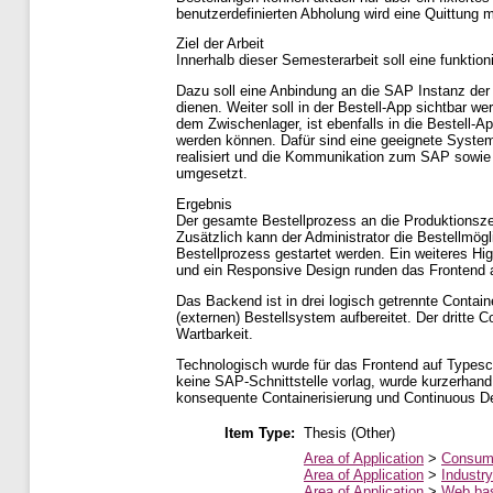
benutzerdefinierten Abholung wird eine Quittung
Ziel der Arbeit
Innerhalb dieser Semesterarbeit soll eine funktio
Dazu soll eine Anbindung an die SAP Instanz der 
dienen. Weiter soll in der Bestell-App sichtbar 
dem Zwischenlager, ist ebenfalls in die Bestell-A
werden können. Dafür sind eine geeignete Systema
realisiert und die Kommunikation zum SAP sowie 
umgesetzt.
Ergebnis
Der gesamte Bestellprozess an die Produktionszel
Zusätzlich kann der Administrator die Bestellmögl
Bestellprozess gestartet werden. Ein weiteres High
und ein Responsive Design runden das Frontend 
Das Backend ist in drei logisch getrennte Conta
(externen) Bestellsystem aufbereitet. Der dritte C
Wartbarkeit.
Technologisch wurde für das Frontend auf Type
keine SAP-Schnittstelle vorlag, wurde kurzerhand 
konsequente Containerisierung und Continuous Depl
Item Type:
Thesis (Other)
Area of Application
>
Consume
Area of Application
>
Industry
Area of Application
>
Web ba