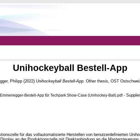
Unihockeyball Bestell-App
er, Philipp
(2022)
Unihockeyball Bestell-App.
Other thesis, OST Ostschwei
- Supplem
mmenegger-Bestell-App für Techpark Show-Case (Unihockey-Ball).pdf
ionszelle für das vollautomatisierte Herstellen von benutzerdefinierten Unih
s Display an der Produktionszelle mit Direktanbindung an die Mastersteuerung 