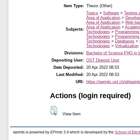
Item Type:
Thesis (Other)
Topics
>
Software
>
Testing 
Area of Application
>
Develop
Area of Application
>
Web ba
Area of Application
>
Academi
Subjects:
Technologies
>
Programming
Technologies
>
Programming
Technologies
>
Databases
>
Technologies
>
Virtualization
Divisions:
Bachelor of Science FHO in I
Depositing User:
OST Deposit User
Date Deposited:
20 Apr 2022 08:53
Last Modified:
20 Apr 2022 08:53
URI:
https://eprints.ost.ch/id/eprin
Actions (login required)
View Item
eprints is powered by
EPrints 3.4
which is developed by the
School of Elec