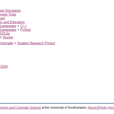
and Simulation
ment Tools
sed
c and Education
 Languages
>
C++
 Languages
>
Python
SQLite
>
Docker
nformatik
>
Student Research Project
t/1024
tronics and Computer Science
at the University of Southampton.
About EPrints
|
Acce