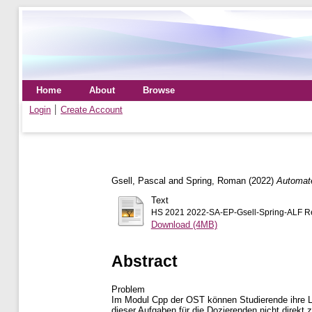
Home
About
Browse
Login
Create Account
Gsell, Pascal
and
Spring, Roman
(2022)
Automat
Text
HS 2021 2022-SA-EP-Gsell-Spring-ALF R
Download (4MB)
Abstract
Problem
Im Modul Cpp der OST können Studierende ihre Lö
dieser Aufgaben für die Dozierenden nicht direkt