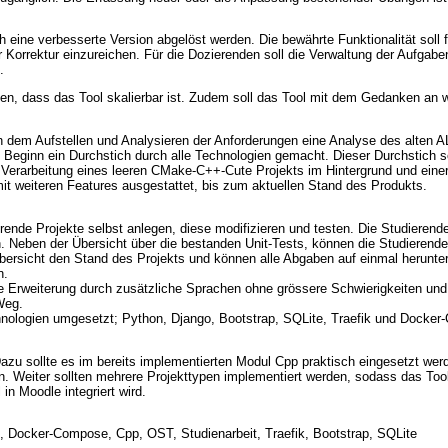
h eine verbesserte Version abgelöst werden. Die bewährte Funktionalität soll 
ur Korrektur einzureichen. Für die Dozierenden soll die Verwaltung der Aufgab
.
den, dass das Tool skalierbar ist. Zudem soll das Tool mit dem Gedanken an
en dem Aufstellen und Analysieren der Anforderungen eine Analyse des alten A
Beginn ein Durchstich durch alle Technologien gemacht. Dieser Durchstich s
 Verarbeitung eines leeren CMake-C++-Cute Projekts im Hintergrund und einer
mit weiteren Features ausgestattet, bis zum aktuellen Stand des Produkts.
ende Projekte selbst anlegen, diese modifizieren und testen. Die Studierend
. Neben der Übersicht über die bestanden Unit-Tests, können die Studieren
bersicht den Stand des Projekts und können alle Abgaben auf einmal herunter
n.
e Erweiterung durch zusätzliche Sprachen ohne grössere Schwierigkeiten und
Weg.
hnologien umgesetzt; Python, Django, Bootstrap, SQLite, Traefik und Docke
Dazu sollte es im bereits implementierten Modul Cpp praktisch eingesetzt w
en. Weiter sollten mehrere Projekttypen implementiert werden, sodass das T
in Moodle integriert wird.
, Docker-Compose, Cpp, OST, Studienarbeit, Traefik, Bootstrap, SQLite