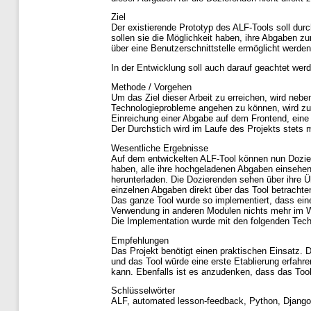
Ziel
Der existierende Prototyp des ALF-Tools soll durc
sollen sie die Möglichkeit haben, ihre Abgaben z
über eine Benutzerschnittstelle ermöglicht werden
In der Entwicklung soll auch darauf geachtet wer
Methode / Vorgehen
Um das Ziel dieser Arbeit zu erreichen, wird neb
Technologieprobleme angehen zu können, wird zu 
Einreichung einer Abgabe auf dem Frontend, eine
Der Durchstich wird im Laufe des Projekts stets 
Wesentliche Ergebnisse
Auf dem entwickelten ALF-Tool können nun Dozier
haben, alle ihre hochgeladenen Abgaben einsehen
herunterladen. Die Dozierenden sehen über ihre Ü
einzelnen Abgaben direkt über das Tool betrachte
Das ganze Tool wurde so implementiert, dass ein
Verwendung in anderen Modulen nichts mehr im 
Die Implementation wurde mit den folgenden Tec
Empfehlungen
Das Projekt benötigt einen praktischen Einsatz. 
und das Tool würde eine erste Etablierung erfahr
kann. Ebenfalls ist es anzudenken, dass das Tool 
Schlüsselwörter
ALF, automated lesson-feedback, Python, Django