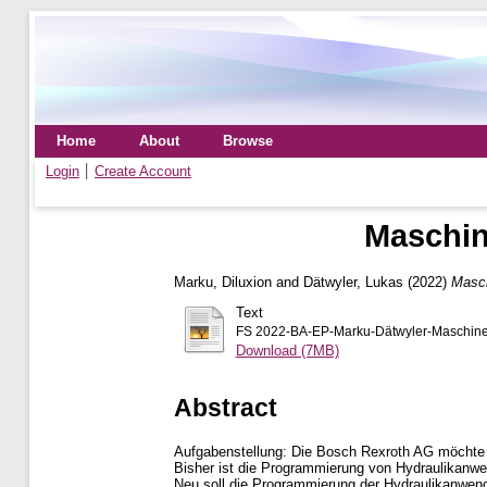
Home
About
Browse
Login
Create Account
Maschin
Marku, Diluxion
and
Dätwyler, Lukas
(2022)
Masch
Text
FS 2022-BA-EP-Marku-Dätwyler-Maschinena
Download (7MB)
Abstract
Aufgabenstellung: Die Bosch Rexroth AG möchte 
Bisher ist die Programmierung von Hydraulikanw
Neu soll die Programmierung der Hydraulikanwend