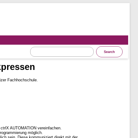
kpressen
izer Fachhochschule.
rm ctrlX AUTOMATION vereinfachen.
Programmierung möglich.
ch sein. Diese kommuniziert direkt mit der