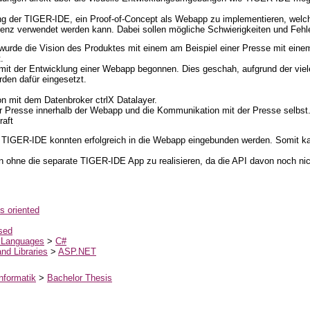
dung der TIGER-IDE, ein Proof-of-Concept als Webapp zu implementieren, welc
renz verwendet werden kann. Dabei sollen mögliche Schwierigkeiten und Fehl
t wurde die Vision des Produktes mit einem am Beispiel einer Presse mit ein
.
d mit der Entwicklung einer Webapp begonnen. Dies geschah, aufgrund der vie
den dafür eingesetzt.
 mit dem Datenbroker ctrlX Datalayer.
r Presse innerhalb der Webapp und die Kommunikation mit der Presse selbst
raft
r TIGER-IDE konnten erfolgreich in die Webapp eingebunden werden. Somit 
n ohne die separate TIGER-IDE App zu realisieren, da die API davon noch nich
s oriented
sed
 Languages
>
C#
nd Libraries
>
ASP.NET
nformatik
>
Bachelor Thesis