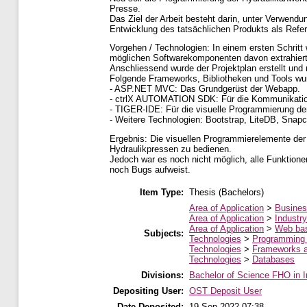
Presse.
Das Ziel der Arbeit besteht darin, unter Verwen
Entwicklung des tatsächlichen Produkts als Refe
Vorgehen / Technologien: In einem ersten Schrit
möglichen Softwarekomponenten davon extrahiert
Anschliessend wurde der Projektplan erstellt un
Folgende Frameworks, Bibliotheken und Tools wur
- ASP.NET MVC: Das Grundgerüst der Webapp.
- ctrlX AUTOMATION SDK: Für die Kommunikation
- TIGER-IDE: Für die visuelle Programmierung de
- Weitere Technologien: Bootstrap, LiteDB, Snapc
Ergebnis: Die visuellen Programmierelemente de
Hydraulikpressen zu bedienen.
Jedoch war es noch nicht möglich, alle Funktione
noch Bugs aufweist.
Item Type:
Thesis (Bachelors)
Area of Application
>
Busines
Area of Application
>
Industry
Area of Application
>
Web ba
Subjects:
Technologies
>
Programming
Technologies
>
Frameworks a
Technologies
>
Databases
Divisions:
Bachelor of Science FHO in I
Depositing User:
OST Deposit User
Date Deposited:
19 Sep 2022 07:38