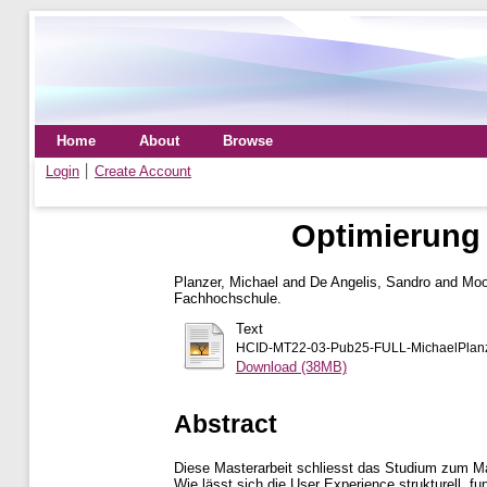
Home
About
Browse
Login
Create Account
Optimierung
Planzer, Michael
and
De Angelis, Sandro
and
Moo
Fachhochschule.
Text
HCID-MT22-03-Pub25-FULL-MichaelPlan
Download (38MB)
Abstract
Diese Masterarbeit schliesst das Studium zum Ma
Wie lässt sich die User Experience strukturell, f