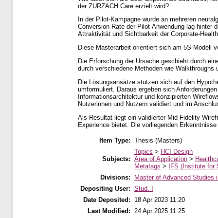
der ZURZACH Care erzielt wird?
In der Pilot-Kampagne wurde an mehreren neural
Conversion Rate der Pilot-Anwendung lag hinter 
Attraktivität und Sichtbarkeit der Corporate-Heal
Diese Masterarbeit orientiert sich am 5S-Modell
Die Erforschung der Ursache geschieht durch ein
durch verschiedene Methoden wie Walkthroughs un
Die Lösungsansätze stützen sich auf den Hypoth
umformuliert. Daraus ergeben sich Anforderungen 
Informationsarchitektur und konzipierten Wireflo
Nutzerinnen und Nutzern validiert und im Anschl
Als Resultat liegt ein validierter Mid-Fidelity Wi
Experience bietet. Die vorliegenden Erkenntnisse 
Item Type:
Thesis (Masters)
Topics
>
HCI Design
Subjects:
Area of Application
>
Healthc
Metatags
>
IFS (Institute for
Divisions:
Master of Advanced Studies 
Depositing User:
Stud. I
Date Deposited:
18 Apr 2023 11:20
Last Modified:
24 Apr 2025 11:25