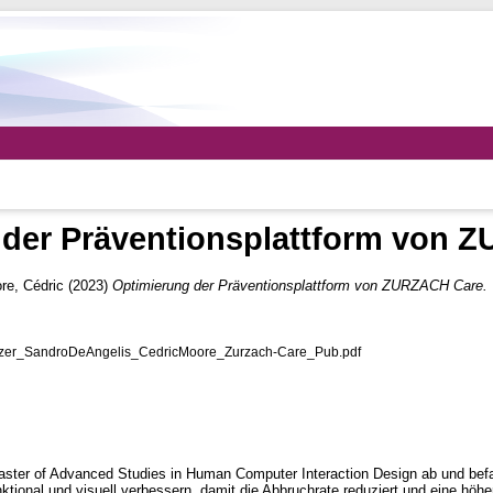
 der Präventionsplattform von 
re, Cédric
(2023)
Optimierung der Präventionsplattform von ZURZACH Care.
zer_SandroDeAngelis_CedricMoore_Zurzach-Care_Pub.pdf
ster of Advanced Studies in Human Computer Interaction Design ab und befa
unktional und visuell verbessern, damit die Abbruchrate reduziert und eine h