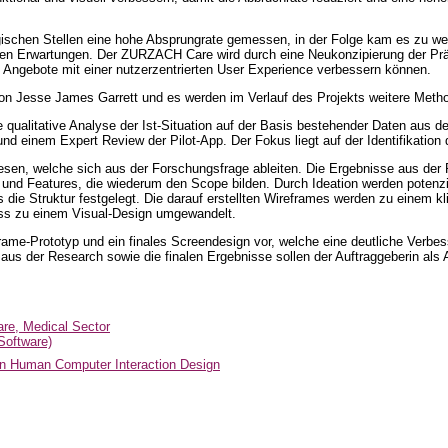
gischen Stellen eine hohe Absprungrate gemessen, in der Folge kam es zu w
den Erwartungen. Der ZURZACH Care wird durch eine Neukonzipierung der Präve
th Angebote mit einer nutzerzentrierten User Experience verbessern können.
 von Jesse James Garrett und es werden im Verlauf des Projekts weitere Met
e qualitative Analyse der Ist-Situation auf der Basis bestehender Daten a
d einem Expert Review der Pilot-App. Der Fokus liegt auf der Identifikation
esen, welche sich aus der Forschungsfrage ableiten. Die Ergebnisse aus d
und Features, die wiederum den Scope bilden. Durch Ideation werden potenzie
ws die Struktur festgelegt. Die darauf erstellten Wireframes werden zu einem
uss zu einem Visual-Design umgewandelt.
reframe-Prototyp und ein finales Screendesign vor, welche eine deutliche Verbe
aus der Research sowie die finalen Ergebnisse sollen der Auftraggeberin als 
are, Medical Sector
 Software)
in Human Computer Interaction Design