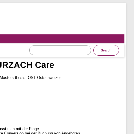
ZURZACH Care
Masters thesis, OST Ostschweizer
sst sich mit der Frage:
öhere Conversion bei der Buchung von Angeboten