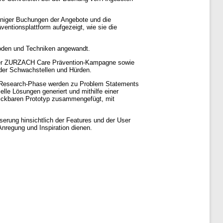
eniger Buchungen der Angebote und die
ntionsplattform aufgezeigt, wie sie die
hoden und Techniken angewandt.
us der ZURZACH Care Prävention-Kampagne sowie
 der Schwachstellen und Hürden.
er Research-Phase werden zu Problem Statements
lle Lösungen generiert und mithilfe einer
 klickbaren Prototyp zusammengefügt, mit
sserung hinsichtlich der Features und der User
Anregung und Inspiration dienen.