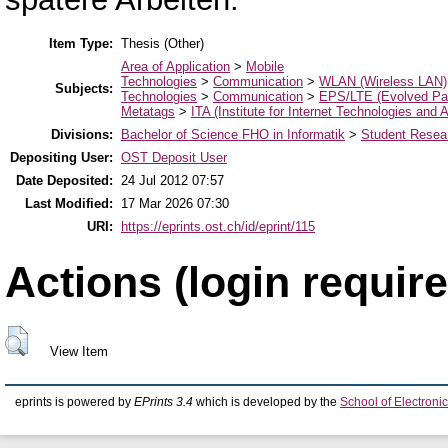
Item Type:
Thesis (Other)
Area of Application
>
Mobile
Technologies
>
Communication
>
WLAN (Wireless LAN)
Subjects:
Technologies
>
Communication
>
EPS/LTE (Evolved Pa
Metatags
>
ITA (Institute for Internet Technologies and A
Divisions:
Bachelor of Science FHO in Informatik
>
Student Resear
Depositing User:
OST Deposit User
Date Deposited:
24 Jul 2012 07:57
Last Modified:
17 Mar 2026 07:30
URI:
https://eprints.ost.ch/id/eprint/115
Actions (login require
View Item
eprints is powered by
EPrints 3.4
which is developed by the
School of Electron