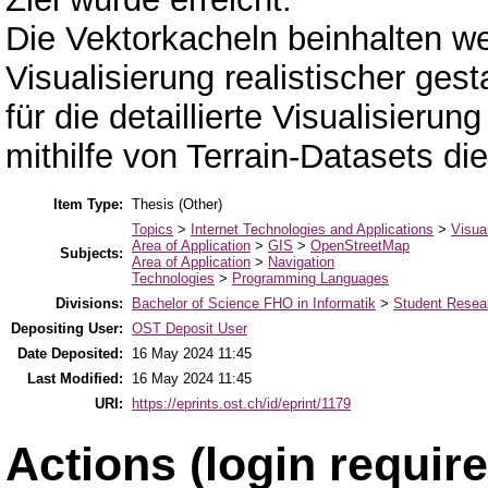
Die Vektorkacheln beinhalten w
Visualisierung realistischer ges
für die detaillierte Visualisier
mithilfe von Terrain-Datasets d
Item Type:
Thesis (Other)
Topics
>
Internet Technologies and Applications
>
Visua
Area of Application
>
GIS
>
OpenStreetMap
Subjects:
Area of Application
>
Navigation
Technologies
>
Programming Languages
Divisions:
Bachelor of Science FHO in Informatik
>
Student Resear
Depositing User:
OST Deposit User
Date Deposited:
16 May 2024 11:45
Last Modified:
16 May 2024 11:45
URI:
https://eprints.ost.ch/id/eprint/1179
Actions (login require