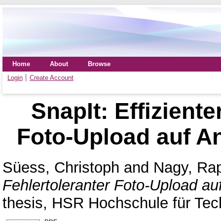
Home
About
Browse
Login
Create Account
SnapIt: Effiziente
Foto-Upload auf A
Süess, Christoph
and
Nagy, Ra
Fehlertoleranter Foto-Upload a
thesis, HSR Hochschule für Tec