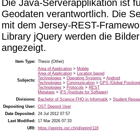
Die Java-Serverapplikation ist f
Geodaten verantwortlich. Die Se
mit dem Jersey-REST-Framework r
Library jQuery werden die Bilde
angezeigt.
Item Type:
Thesis (Other)
Area of Application
>
Mobile
Area of Application
>
Location based
Technologies
>
Operating Systems
>
Android
Subjects:
Technologies
>
Communication
>
GPS (Global Position
Technologies
>
Protocols
>
REST
Metatags
>
IFS (Institute for Software)
Divisions:
Bachelor of Science FHO in Informatik
>
Student Resear
Depositing User:
OST Deposit User
Date Deposited:
24 Jul 2012 07:57
Last Modified:
17 Mar 2026 07:33
URI:
https://eprints.ost.ch/id/eprint/118