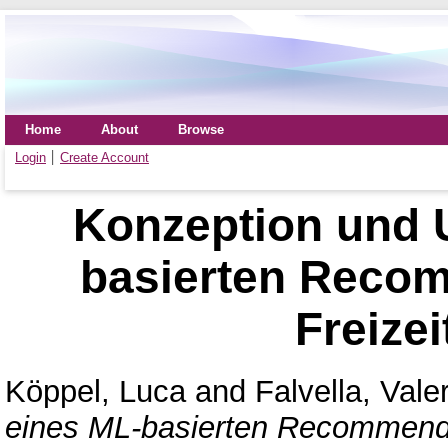
Home
About
Browse
Login
Create Account
Konzeption und 
basierten Reco
Freizei
Köppel, Luca
and
Falvella, Vale
eines ML-basierten Recommender