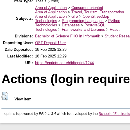
Item Type:
Thesis (Other)
Area of Application
>
Consumer oriented
Area of Application
>
Travel, Tourism, Transportation
Area of Application
>
GIS
>
OpenStreetMap
Subjects:
Technologies
>
Programming Languages
>
Python
Technologies
>
Databases
>
PostgreSQL
Technologies
>
Frameworks and Libraries
>
React
Divisions:
Bachelor of Science FHO in Informatik
>
Student Resear
Depositing User:
OST Deposit User
Date Deposited:
18 Feb 2025 12:29
Last Modified:
18 Feb 2025 12:29
URI:
https://eprints.ost.ch/id/eprint/1244
Actions (login require
View Item
eprints is powered by
EPrints 3.4
which is developed by the
School of Electron