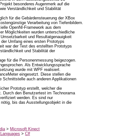
 Projekt besonderes Augenmerk auf die
 wie Verständlichkeit und Stabilität
glich für die Gebärdensteuerung der XBox
kostengünstige Verarbeitung von Tiefenbildern.
izielle OpenNI-Framework aus dem
er Möglichkeiten wurden unterschiedliche
f Umsetzbarkeit und Resultatgenauigkeit
der Umfang eines ersten Prototyps
eit war der Test des erstellten Prototyps
tändlichkeit und Stabilität der
age für die Personenmessung beigezogen.
ngesprochen. Als Entwicklungssprache
etzung wurde mit WPF realisiert.
ceMeter eingesetzt. Diese stellen die
e Schnittstelle auch anderen Applikationen
cher Prototyp erstellt, welcher die
lt. Durch den Benutzertest im Technorama
rifiziert werden. Es sind nur
ötig, bis das Ausstellungsobjekt in die
dia
>
Microsoft Kinect
 Languages
>
C#