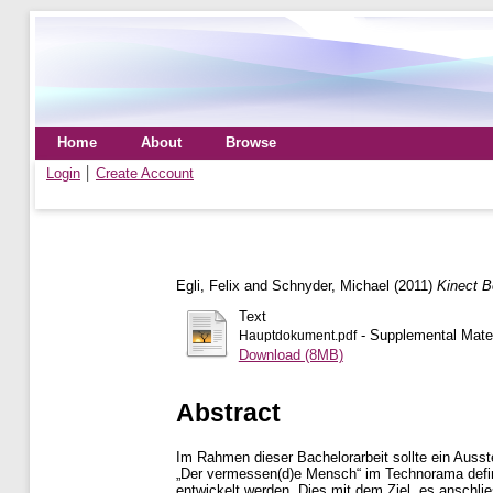
Home
About
Browse
Login
Create Account
Egli, Felix
and
Schnyder, Michael
(2011)
Kinect B
Text
- Supplemental Mater
Hauptdokument.pdf
Download (8MB)
Abstract
Im Rahmen dieser Bachelorarbeit sollte ein Ausst
„Der vermessen(d)e Mensch“ im Technorama defini
entwickelt werden. Dies mit dem Ziel, es anschli