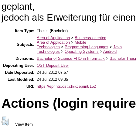
geplant,
jedoch als Erweiterung für ein
Item Type:
Thesis (Bachelor)
Area of Application
>
Business oriented
Area of Application
>
Mobile
Subjects:
Technologies
>
Programming Languages
>
Java
Technologies
>
Operating Systems
>
Android
Divisions:
Bachelor of Science FHO in Informatik
>
Bachelor Thes
Depositing User:
OST Deposit User
Date Deposited:
24 Jul 2012 07:57
Last Modified:
24 Jul 2012 09:35
URI:
https://eprints.ost.ch/id/eprint/152
Actions (login require
View Item