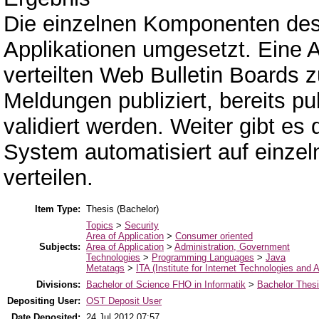
Die einzelnen Komponenten de
Applikationen umgesetzt. Eine A
verteilten Web Bulletin Boards
Meldungen publiziert, bereits p
validiert werden. Weiter gibt es
System automatisiert auf einzel
verteilen.
Item Type:
Thesis (Bachelor)
Topics
>
Security
Area of Application
>
Consumer oriented
Subjects:
Area of Application
>
Administration, Government
Technologies
>
Programming Languages
>
Java
Metatags
>
ITA (Institute for Internet Technologies and A
Divisions:
Bachelor of Science FHO in Informatik
>
Bachelor Thes
Depositing User:
OST Deposit User
Date Deposited:
24 Jul 2012 07:57