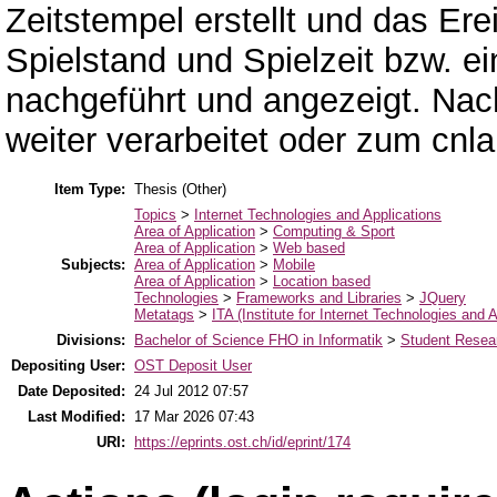
Zeitstempel erstellt und das Ere
Spielstand und Spielzeit bzw. e
nachgeführt und angezeigt. Nac
weiter verarbeitet oder zum cn
Item Type:
Thesis (Other)
Topics
>
Internet Technologies and Applications
Area of Application
>
Computing & Sport
Area of Application
>
Web based
Subjects:
Area of Application
>
Mobile
Area of Application
>
Location based
Technologies
>
Frameworks and Libraries
>
JQuery
Metatags
>
ITA (Institute for Internet Technologies and A
Divisions:
Bachelor of Science FHO in Informatik
>
Student Resear
Depositing User:
OST Deposit User
Date Deposited:
24 Jul 2012 07:57
Last Modified:
17 Mar 2026 07:43
URI:
https://eprints.ost.ch/id/eprint/174