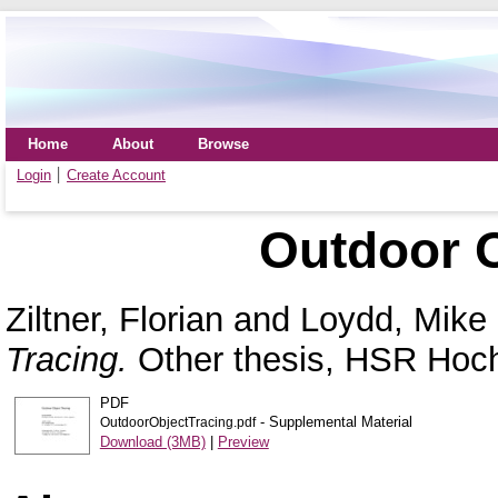
Home
About
Browse
Login
Create Account
Outdoor O
Ziltner, Florian
and
Loydd, Mik
Tracing.
Other thesis, HSR Hoch
PDF
- Supplemental Material
OutdoorObjectTracing.pdf
Download (3MB)
|
Preview