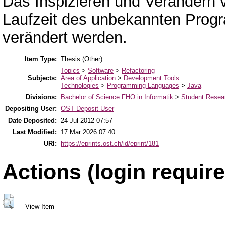
Das Inspizieren und Verändern
Laufzeit des unbekannten Progr
verändert werden.
Item Type:
Thesis (Other)
Topics
>
Software
>
Refactoring
Subjects:
Area of Application
>
Development Tools
Technologies
>
Programming Languages
>
Java
Divisions:
Bachelor of Science FHO in Informatik
>
Student Resear
Depositing User:
OST Deposit User
Date Deposited:
24 Jul 2012 07:57
Last Modified:
17 Mar 2026 07:40
URI:
https://eprints.ost.ch/id/eprint/181
Actions (login require
View Item