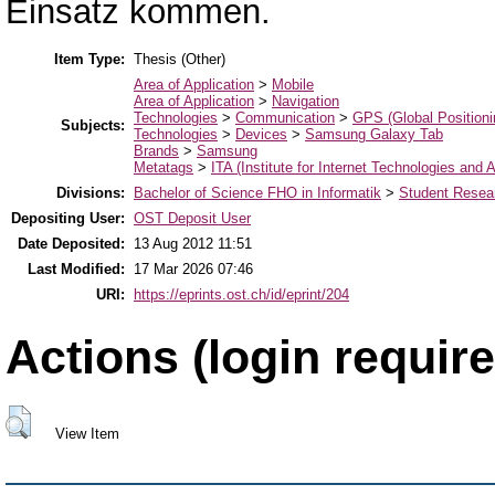
Einsatz kommen.
Item Type:
Thesis (Other)
Area of Application
>
Mobile
Area of Application
>
Navigation
Technologies
>
Communication
>
GPS (Global Position
Subjects:
Technologies
>
Devices
>
Samsung Galaxy Tab
Brands
>
Samsung
Metatags
>
ITA (Institute for Internet Technologies and A
Divisions:
Bachelor of Science FHO in Informatik
>
Student Resear
Depositing User:
OST Deposit User
Date Deposited:
13 Aug 2012 11:51
Last Modified:
17 Mar 2026 07:46
URI:
https://eprints.ost.ch/id/eprint/204
Actions (login require
View Item