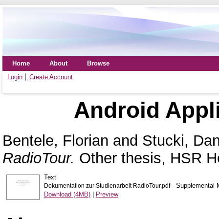
Home
About
Browse
Login
Create Account
Android Appl
Bentele, Florian
and
Stucki, Dan
RadioTour.
Other thesis, HSR Ho
Text
- Supplemental M
Dokumentation zur Studienarbeit RadioTour.pdf
Download (4MB)
|
Preview