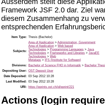
Ausserdem stellt diese Applikat
Framework JSF 2.0 dar. Ziel war
diesem Zusammenhang zu verw
entsprechenden Erfahrungsberic
Item Type:
Thesis (Bachelor)
Area of Application
>
Administration, Government
Area of Application
>
Web based
Technologies
>
Programming Languages
>
Java
Subjects:
Technologies
>
Frameworks and Libraries
>
JavaEE
Technologies
>
Web
Metatags
>
IFS (Institute for Software)
Divisions:
Bachelor of Science FHO in Informatik
>
Bachelor Thes
Depositing User:
OST Deposit User
Date Deposited:
03 Sep 2012 10:28
Last Modified:
03 Sep 2012 10:28
URI:
https://eprints.ost.ch/id/eprint/221
Actions (login require