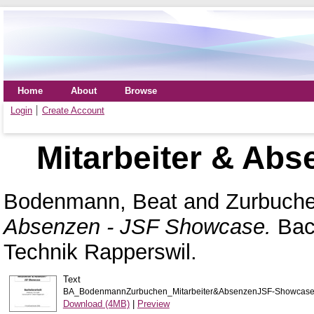
Home
About
Browse
Login
Create Account
Mitarbeiter & Ab
Bodenmann, Beat
and
Zurbuche
Absenzen - JSF Showcase.
Bach
Technik Rapperswil.
Text
BA_BodenmannZurbuchen_Mitarbeiter&AbsenzenJSF-Showcase
Download (4MB)
|
Preview