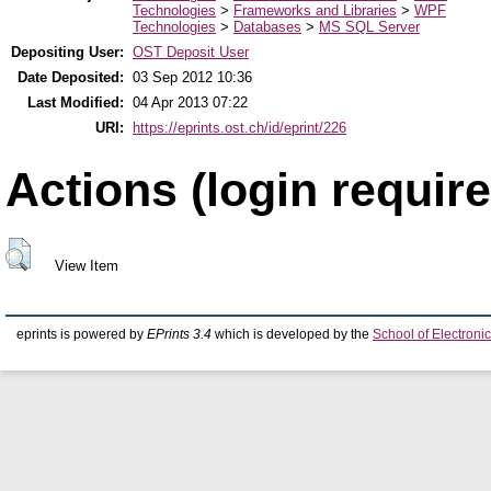
Technologies
>
Frameworks and Libraries
>
WPF
Technologies
>
Databases
>
MS SQL Server
Depositing User:
OST Deposit User
Date Deposited:
03 Sep 2012 10:36
Last Modified:
04 Apr 2013 07:22
URI:
https://eprints.ost.ch/id/eprint/226
Actions (login require
View Item
eprints is powered by
EPrints 3.4
which is developed by the
School of Electron