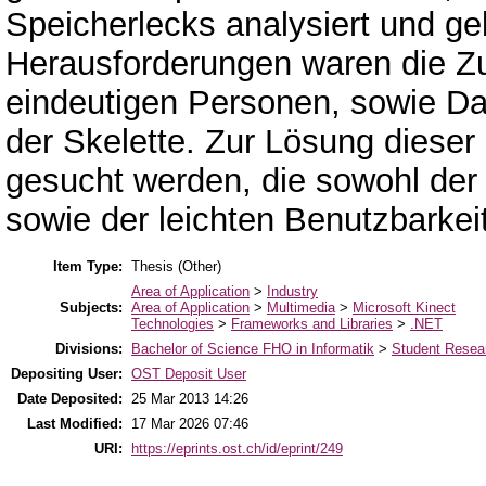
Speicherlecks analysiert und ge
Herausforderungen waren die Zu
eindeutigen Personen, sowie Da
der Skelette. Zur Lösung diese
gesucht werden, die sowohl der n
sowie der leichten Benutzbarkei
Item Type:
Thesis (Other)
Area of Application
>
Industry
Subjects:
Area of Application
>
Multimedia
>
Microsoft Kinect
Technologies
>
Frameworks and Libraries
>
.NET
Divisions:
Bachelor of Science FHO in Informatik
>
Student Resear
Depositing User:
OST Deposit User
Date Deposited:
25 Mar 2013 14:26
Last Modified:
17 Mar 2026 07:46
URI:
https://eprints.ost.ch/id/eprint/249