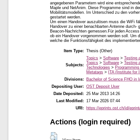
angegebenen Parametern wird eine entsprechende
Maple und NetAnim. Diese Programme sind in der 
Mobilitätsmodellen. Im Unterschied zu den vorh
gestartet werden.
Um einen Handover auszulösen muss die WiFi fähi
Handover zu einer benachbarten Antenne durch- g
Beacon-Nachrichten gemessen.Für jeden Access P
ob ein Handover vorgenommen werden soll. Um die
welche die Funktionsfähigkeit des implementiert
Item Type:
Thesis (Other)
Topics
>
Software
>
Testing 
Topics
>
Software
>
Testing 
Subjects:
Technologies
>
Programming
Metatags
>
ITA (Institute for
Divisions:
Bachelor of Science FHO in I
Depositing User:
OST Deposit User
Date Deposited:
25 Mar 2013 14:26
Last Modified:
17 Mar 2026 07:44
URI:
https://eprints.ost.ch/id/eprin
Actions (login required)