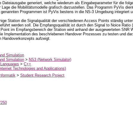
 Dateiausgabe generiert, welche wiederum als Eingabeparameter für die fo
Lage die Mobilitätsmodelle grafisch darzustellen. Das Programm PyVis dient 
er genannten Programmen ist PyVis bestens in die NS-3 Umgebung integriert
ge Station die Signalqualität der verschiedenen Access Points ständig unte
eführt werden soll. Die Empfangsqualität ist durch den Signal to Noice Rat
oint im Empfangsbereich der Station wird anhand der ausgewerteten SNR Wer
 Implementation des beschriebenen Handover Prozesses zu testen und darzust
en Handoverkonzepts aufzeigt.
and Simulation
and Simulation
>
NS3 (Network Simulator)
 Languages
>
C++
 Internet Technologies and Applications)
nformatik
>
Student Research Project
t/250