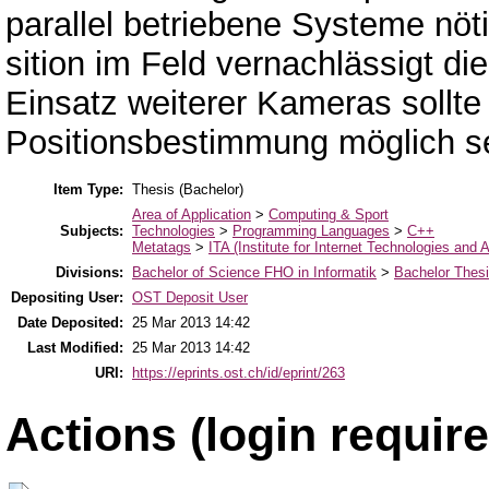
parallel betriebene Systeme nö
sition im Feld vernachlässigt d
Einsatz weiterer Kameras sollte
Positionsbestimmung möglich s
Item Type:
Thesis (Bachelor)
Area of Application
>
Computing & Sport
Subjects:
Technologies
>
Programming Languages
>
C++
Metatags
>
ITA (Institute for Internet Technologies and A
Divisions:
Bachelor of Science FHO in Informatik
>
Bachelor Thes
Depositing User:
OST Deposit User
Date Deposited:
25 Mar 2013 14:42
Last Modified:
25 Mar 2013 14:42
URI:
https://eprints.ost.ch/id/eprint/263
Actions (login require