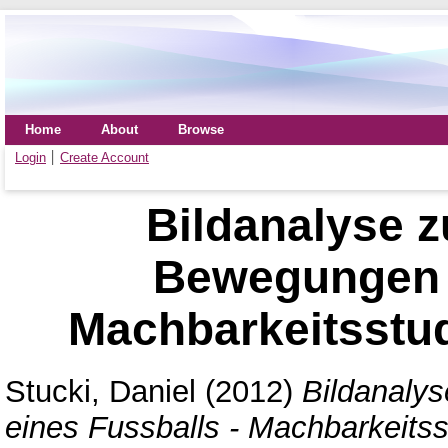
Home
About
Browse
Login
Create Account
Bildanalyse 
Bewegungen e
Machbarkeitsstu
Stucki, Daniel
(2012)
Bildanaly
eines Fussballs - Machbarkeits