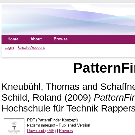
Home
About
Browse
Login
Create Account
PatternF
Kneubühl, Thomas
and
Schaffn
Schild, Roland
(2009)
PatternFi
Hochschule für Technik Rappers
PDF (PatternFinder Konzept)
- Published Version
PatternFinder.pdf
Download (5MB)
|
Preview