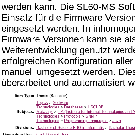
werden kann. Die SL60-MS Softw
Einsatz für die Firmware Vers
eingesetzt werden. In inhomog
Firmware Versionen kann sie als
Weiterentwicklung genutzt werde
erfolgreichen Konfiguration al
manuell umgesetzt werden. Dies
überarbeitet und automatisiert 
Item Type:
Thesis (Bachelor)
Topics
>
Software
Technologies
>
Databases
>
HSQLDB
Subjects:
Metatags
>
ITA (Institute for Internet Technologies and A
Technologies
>
Protocols
>
SNMP
Technologies
>
Programming Languages
>
Java
Divisions:
Bachelor of Science FHO in Informatik
>
Bachelor Thes
Depositing User:
OST Deposit User