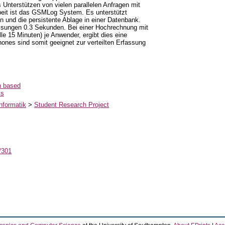
Unterstützen von vielen parallelen Anfragen mit
beit ist das GSMLog System. Es unterstützt
 und die persistente Ablage in einer Datenbank.
ssungen 0.3 Sekunden. Bei einer Hochrechnung mit
e 15 Minuten) je Anwender, ergibt dies eine
nes sind somit geeignet zur verteilten Erfassung
n based
cs
nformatik
>
Student Research Project
t/301