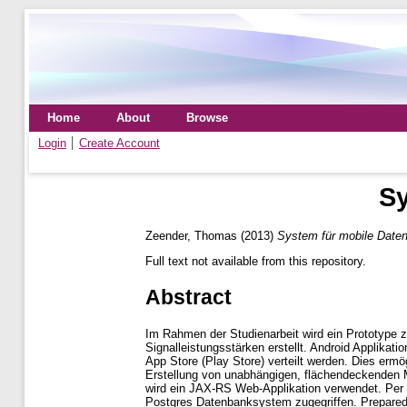
Home
About
Browse
Login
Create Account
Sy
Zeender, Thomas
(2013)
System für mobile Daten
Full text not available from this repository.
Abstract
Im Rahmen der Studienarbeit wird ein Prototype 
Signalleistungsstärken erstellt. Android Applika
App Store (Play Store) verteilt werden. Dies ermög
Erstellung von unabhängigen, flächendeckenden M
wird ein JAX-RS Web-Applikation verwendet. Per 
Postgres Datenbanksystem zugegriffen. Prepared