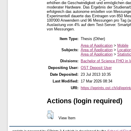
erhöhen die Geschwindigkeit und ermöglichen das 
moderater Hardware. Das Ergebnis der Studienar
erfolgreich das autonome erstellen von Messungen
Experimentell dauerte das Eintragen von 850 Me
100'000 Anwendern und 96 Messungen pro Tag (all
Auslastung von 4% auf dem Test-Server. Smartpho
von Messungen.
Item Type:
Thesis (Other)
Area of Application
>
Mobile
Subjects:
Area of Application
>
Locatio
Area of Application
>
Statisti
Divisions:
Bachelor of Science FHO in I
Depositing User:
OST Deposit User
Date Deposited:
23 Jul 2013 10:35
Last Modified:
17 Mar 2026 08:34
URI:
https://eprints.ost.ch/id/eprin
Actions (login required)
View Item