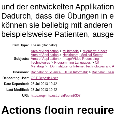
und der entwickelten Applikation
Dadurch, dass die Übungen in e
können sie beliebig mit anderen
beispielsweise Patienten, ausg
Item Type:
Thesis (Bachelor)
Area of Application
>
Multimedia
>
Microsoft Kinect
Area of Application
>
Healthcare, Medical Sector
Subjects:
Area of Application
>
Image/Video Processing
Technologies
>
Programming Languages
>
C#
Metatags
>
ITA (Institute for Internet Technologies and A
Divisions:
Bachelor of Science FHO in Informatik
>
Bachelor Thes
Depositing User:
OST Deposit User
Date Deposited:
23 Jul 2013 10:42
Last Modified:
23 Jul 2013 10:42
URI:
https://eprints.ost.ch/id/eprint/307
Actions (login require