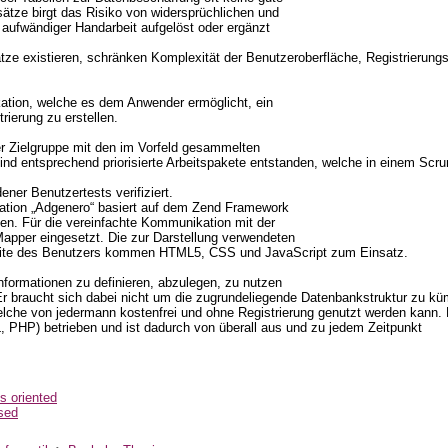
tze birgt das Risiko von widersprüchlichen und
aufwändiger Handarbeit aufgelöst oder ergänzt
ze existieren, schränken Komplexität der Benutzeroberfläche, Registrierungs
likation, welche es dem Anwender ermöglicht, ein
rierung zu erstellen.
er Zielgruppe mit den im Vorfeld gesammelten
ind entsprechend priorisierte Arbeitspakete entstanden, welche in einem S
ener Benutzertests verifiziert.
ikation „Adgenero“ basiert auf dem Zend Framework
en. Für die vereinfachte Kommunikation mit der
pper eingesetzt. Die zur Darstellung verwendeten
eite des Benutzers kommen HTML5, CSS und JavaScript zum Einsatz.
nformationen zu definieren, abzulegen, zu nutzen
Er braucht sich dabei nicht um die zugrundeliegende Datenbankstruktur zu k
elche von jedermann kostenfrei und ohne Registrierung genutzt werden kann.
PHP) betrieben und ist dadurch von überall aus und zu jedem Zeitpunkt
s oriented
sed