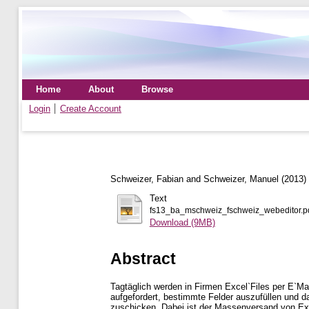
Home
About
Browse
Login
Create Account
Schweizer, Fabian
and
Schweizer, Manuel
(2013)
Text
fs13_ba_mschweiz_fschweiz_webeditor.p
Download (9MB)
Abstract
Tagtäglich werden in Firmen Excel`Files per E`Ma
aufgefordert, bestimmte Felder auszufüllen und 
zuschicken. Dabei ist der Massenversand von Exc