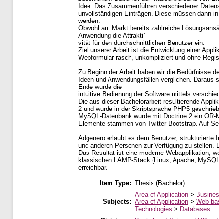
Idee: Das Zusammenführen verschiedener Datensä
unvollständigen Einträgen. Diese müssen dann in 
werden.
Obwohl am Markt bereits zahlreiche Lösungsansät
Anwendung die Attrakti`
vität für den durchschnittlichen Benutzer ein.
Ziel unserer Arbeit ist die Entwicklung einer App
Webformular rasch, unkompliziert und ohne Regist
Zu Beginn der Arbeit haben wir die Bedürfnisse d
Ideen und Anwendungsfällen verglichen. Daraus s
Ende wurde die
intuitive Bedienung der Software mittels verschied
Die aus dieser Bachelorarbeit resultierende Appl
2 und wurde in der Skriptsprache PHP5 geschrieb
MySQL-Datenbank wurde mit Doctrine 2 ein OR-Ma
Elemente stammen von Twitter Bootstrap. Auf S
Adgenero erlaubt es dem Benutzer, strukturierte I
und anderen Personen zur Verfügung zu stellen. 
Das Resultat ist eine moderne Webapplikation, w
klassischen LAMP-Stack (Linux, Apache, MySQL, 
erreichbar.
Item Type:
Thesis (Bachelor)
Area of Application
>
Busines
Subjects:
Area of Application
>
Web ba
Technologies
>
Databases