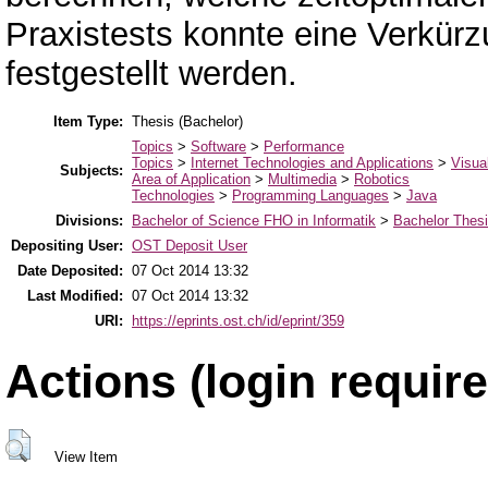
Praxistests konnte eine Verkür
festgestellt werden.
Item Type:
Thesis (Bachelor)
Topics
>
Software
>
Performance
Topics
>
Internet Technologies and Applications
>
Visua
Subjects:
Area of Application
>
Multimedia
>
Robotics
Technologies
>
Programming Languages
>
Java
Divisions:
Bachelor of Science FHO in Informatik
>
Bachelor Thes
Depositing User:
OST Deposit User
Date Deposited:
07 Oct 2014 13:32
Last Modified:
07 Oct 2014 13:32
URI:
https://eprints.ost.ch/id/eprint/359
Actions (login require
View Item