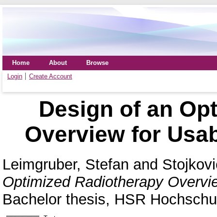
Home
About
Browse
Login
Create Account
Design of an Op
Overview for Usab
Leimgruber, Stefan
and
Stojkov
Optimized Radiotherapy Overvie
Bachelor thesis, HSR Hochschul