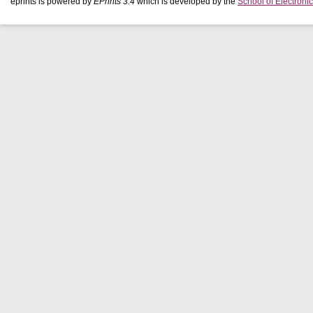
eprints is powered by
EPrints 3.4
which is developed by the
School of Electron