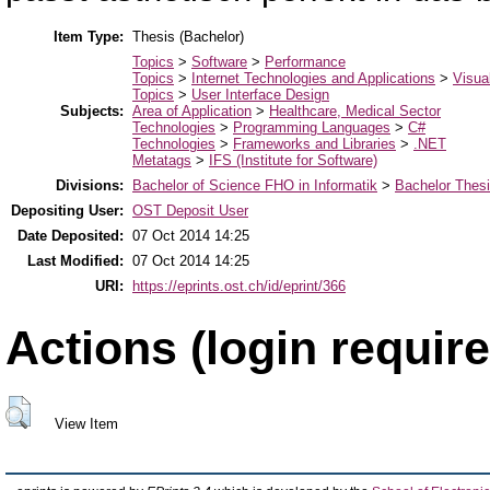
Item Type:
Thesis (Bachelor)
Topics
>
Software
>
Performance
Topics
>
Internet Technologies and Applications
>
Visua
Topics
>
User Interface Design
Subjects:
Area of Application
>
Healthcare, Medical Sector
Technologies
>
Programming Languages
>
C#
Technologies
>
Frameworks and Libraries
>
.NET
Metatags
>
IFS (Institute for Software)
Divisions:
Bachelor of Science FHO in Informatik
>
Bachelor Thes
Depositing User:
OST Deposit User
Date Deposited:
07 Oct 2014 14:25
Last Modified:
07 Oct 2014 14:25
URI:
https://eprints.ost.ch/id/eprint/366
Actions (login require
View Item