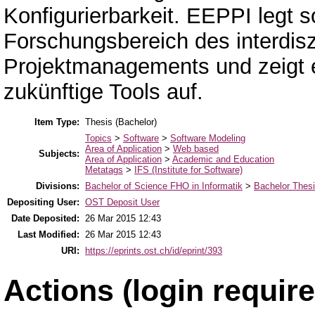
Konfigurierbarkeit. EEPPI legt s
Forschungsbereich des interdis
Projektmanagements und zeigt e
zukünftige Tools auf.
Item Type:
Thesis (Bachelor)
Topics
>
Software
>
Software Modeling
Area of Application
>
Web based
Subjects:
Area of Application
>
Academic and Education
Metatags
>
IFS (Institute for Software)
Divisions:
Bachelor of Science FHO in Informatik
>
Bachelor Thes
Depositing User:
OST Deposit User
Date Deposited:
26 Mar 2015 12:43
Last Modified:
26 Mar 2015 12:43
URI:
https://eprints.ost.ch/id/eprint/393
Actions (login require