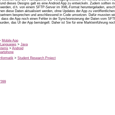
grund dieses Designs galt es eine Android App zu entwickeln. Zudem sollten m
werden, d.h. von einem SFTP-Server im XML-Format heruntergeladen, anschli
en diese Daten aktualisiert werden, ohne Updates der App zu veröffentliche
spartnern besprechen und anschliessend in Code umsetzen. Dafür mussten 
, dass die App noch einen Fehler in der Synchronisierung der Daten vom SFT
rden, das UI der App bemängelt. Daher ist Sie für eine Markteinführung noch 
>
Mobile App
 Languages
>
Java
stems
>
Android
artphone
nformatik
>
Student Research Project
t/399