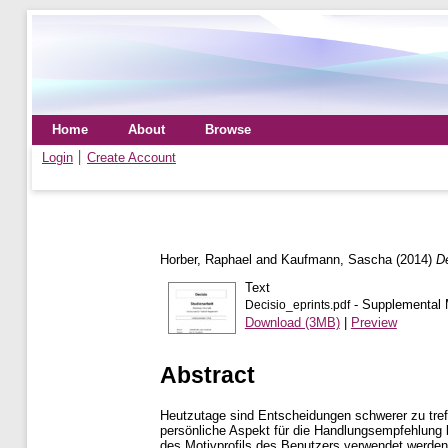
Home
About
Browse
Login
Create Account
Horber, Raphael
and
Kaufmann, Sascha
(2014)
De
Text
- Supplemental M
Decisio_eprints.pdf
Download (3MB)
|
Preview
Abstract
Heutzutage sind Entscheidungen schwerer zu treff
persönliche Aspekt für die Handlungsempfehlung b
des Motivprofils des Benutzers verwendet werden, 