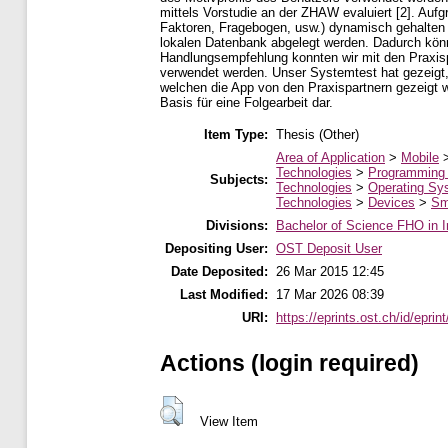
mittels Vorstudie an der ZHAW evaluiert [2]. Auf
Faktoren, Fragebogen, usw.) dynamisch gehalten 
lokalen Datenbank abgelegt werden. Dadurch könn
Handlungsempfehlung konnten wir mit den Praxi
verwendet werden. Unser Systemtest hat gezeigt
welchen die App von den Praxispartnern gezeigt wu
Basis für eine Folgearbeit dar.
Item Type:
Thesis (Other)
Area of Application
>
Mobile
Technologies
>
Programming
Subjects:
Technologies
>
Operating Sy
Technologies
>
Devices
>
Sm
Divisions:
Bachelor of Science FHO in I
Depositing User:
OST Deposit User
Date Deposited:
26 Mar 2015 12:45
Last Modified:
17 Mar 2026 08:39
URI:
https://eprints.ost.ch/id/eprin
Actions (login required)
View Item