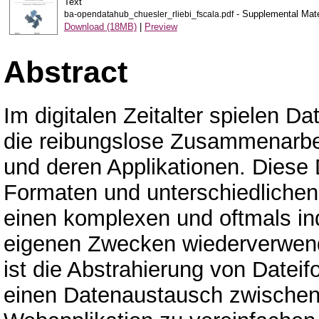
Text
- Supplemental Mate
ba-opendatahub_chuesler_rliebi_fscala.pdf
Download (18MB)
|
Preview
Abstract
Im digitalen Zeitalter spielen Dat
die reibungslose Zusammenarbe
und deren Applikationen. Diese
Formaten und unterschiedlichen
einen komplexen und oftmals in
eigenen Zwecken wiederverwende
ist die Abstrahierung von Date
einen Datenaustausch zwischen d