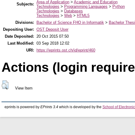
Area of Application
>
Academic and Education
Subjects:
Technologies
>
Programming Languages
>
Python
Technologies
>
Databases
Technologies
>
Web
>
HTML5
Divisions:
Bachelor of Science FHO in Informatik
>
Bachelor Thes
Depositing User:
OST Deposit User
Date Deposited:
20 Oct 2015 07:50
Last Modified:
03 Sep 2018 12:02
URI:
https://eprints.ost.ch/id/eprint/460
Actions (login require
View Item
eprints is powered by
EPrints 3.4
which is developed by the
School of Electron