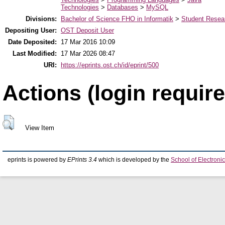
Technologies
>
Databases
>
MySQL
Divisions:
Bachelor of Science FHO in Informatik
>
Student Resear
Depositing User:
OST Deposit User
Date Deposited:
17 Mar 2016 10:09
Last Modified:
17 Mar 2026 08:47
URI:
https://eprints.ost.ch/id/eprint/500
Actions (login require
View Item
eprints is powered by
EPrints 3.4
which is developed by the
School of Electron