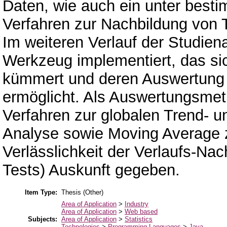
Daten, wie auch ein unter bes
Verfahren zur Nachbildung von 
Im weiteren Verlauf der Studien
Werkzeug implementiert, das si
kümmert und deren Auswertung ü
ermöglicht. Als Auswertungsme
Verfahren zur globalen Trend- un
Analyse sowie Moving Average 
Verlässlichkeit der Verlaufs-Nach
Tests) Auskunft gegeben.
Item Type:
Thesis (Other)
Area of Application
>
Industry
Area of Application
>
Web based
Subjects:
Area of Application
>
Statistics
Technologies
>
Programming Languages
>
Java