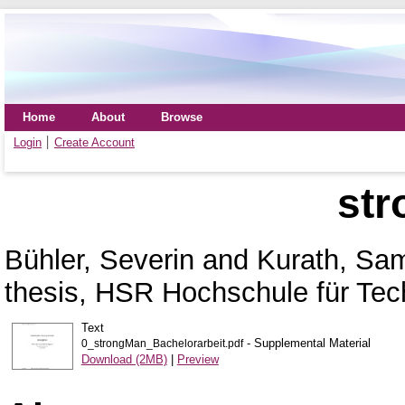
Home
About
Browse
Login
Create Account
st
Bühler, Severin
and
Kurath, Sa
thesis, HSR Hochschule für Tec
Text
- Supplemental Material
0_strongMan_Bachelorarbeit.pdf
Download (2MB)
|
Preview