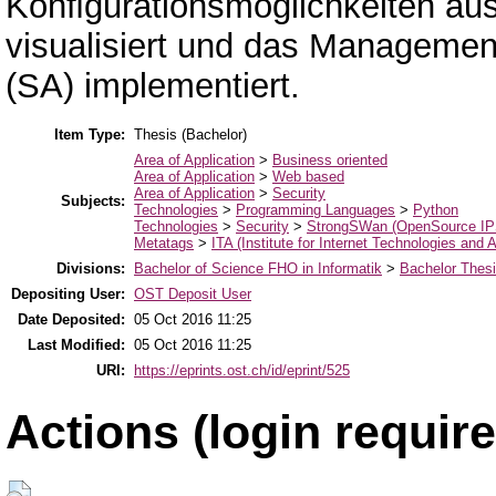
Konﬁgurationsmöglichkeiten aus
visualisiert und das Managemen
(SA) implementiert.
Item Type:
Thesis (Bachelor)
Area of Application
>
Business oriented
Area of Application
>
Web based
Area of Application
>
Security
Subjects:
Technologies
>
Programming Languages
>
Python
Technologies
>
Security
>
StrongSWan (OpenSource IP
Metatags
>
ITA (Institute for Internet Technologies and A
Divisions:
Bachelor of Science FHO in Informatik
>
Bachelor Thes
Depositing User:
OST Deposit User
Date Deposited:
05 Oct 2016 11:25
Last Modified:
05 Oct 2016 11:25
URI:
https://eprints.ost.ch/id/eprint/525
Actions (login require