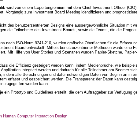
olitik wird von einem Expertengremium mit dem Chief Investment Officer (CIO
det. Vorgängig zum Investment Board Meeting identifizieren und prognostizier
 Sicht des benutzerzentrierten Designs eine aussergewöhnliche Situation mit 
ungen die Teilnehmer des Investment Boards, sowie die Teams, die die Progn
hens nach ISO-Norm 9241-210, wurden grafische Oberflächen für die Erfassun
estment Board entwickelt. Mittels benutzerzentrierter Methoden wurde eine Fe
iert. Mit Hilfe von User Stories und Szenarien wurden Papier-Sketche, Papier
ass die Effizienz gesteigert werden kann, indem Medienbrüche, wie beispiel
 Applikation integriert werden und dadurch für alle Teilnehmer am Beamer sic
en, indem alle Berechnungen und dafür notwendigen Daten von Beginn an in 
em erfasst und gespeichert werden. Die Transparenz der Daten kann gesteige
n zugegriffen werden kann.
e ein Prototyp und Guidelines erstellt, die dem Auftraggeber zur Verfügung ge
in Human Computer Interaction Design