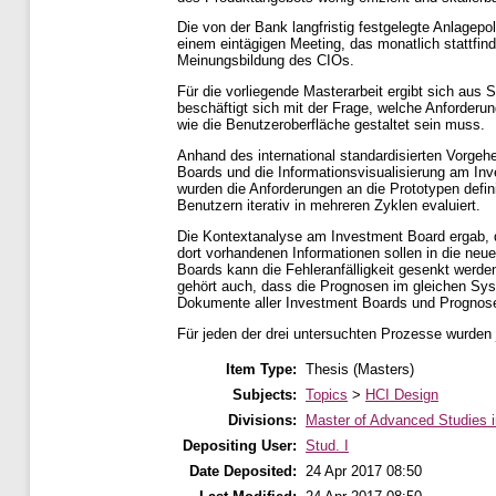
Die von der Bank langfristig festgelegte Anlagep
einem eintägigen Meeting, das monatlich stattfin
Meinungsbildung des CIOs.
Für die vorliegende Masterarbeit ergibt sich aus
beschäftigt sich mit der Frage, welche Anforder
wie die Benutzeroberfläche gestaltet sein muss.
Anhand des international standardisierten Vorge
Boards und die Informationsvisualisierung am Inv
wurden die Anforderungen an die Prototypen defin
Benutzern iterativ in mehreren Zyklen evaluiert.
Die Kontextanalyse am Investment Board ergab, d
dort vorhandenen Informationen sollen in die neue
Boards kann die Fehleranfälligkeit gesenkt werd
gehört auch, dass die Prognosen im gleichen Syst
Dokumente aller Investment Boards und Prognose
Für jeden der drei untersuchten Prozesse wurden j
Item Type:
Thesis (Masters)
Subjects:
Topics
>
HCI Design
Divisions:
Master of Advanced Studies 
Depositing User:
Stud. I
Date Deposited:
24 Apr 2017 08:50