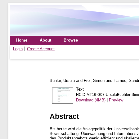
Home
About
Browse
Login
Create Account
Bühler, Ursula
and
Frei, Simon
and
Harries, Sand
Text
HCID-MT16-G07-UrsulaBuehler-Simon 
Download (4MB)
|
Preview
Abstract
Bis heute wird die Anlagepolitik der Universalban
Bewirtschaftung, Überwachung und Informationsver
des Produktangebots wenig effizient und skalierba