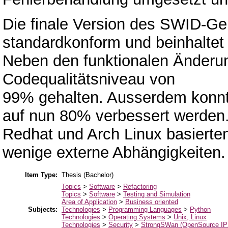
Die finale Version des SWID-Ge
standardkonform und beinhaltet 
Neben den funktionalen Änderu
Codequalitätsniveau von
99% gehalten. Ausserdem konn
auf nun 80% verbessert werden. D
Redhat und Arch Linux basierten
wenige externe Abhängigkeiten.
Item Type:
Thesis (Bachelor)
Topics
>
Software
>
Refactoring
Topics
>
Software
>
Testing and Simulation
Area of Application
>
Business oriented
Subjects:
Technologies
>
Programming Languages
>
Python
Technologies
>
Operating Systems
>
Unix, Linux
Technologies
>
Security
>
StrongSWan (OpenSource IP