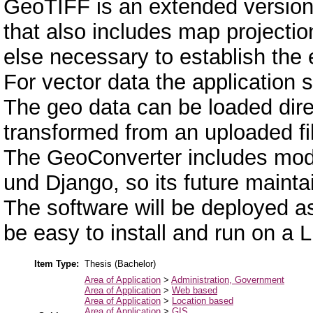
GeoTIFF is an extended version 
that also includes map projecti
else necessary to establish the e
For vector data the application 
The geo data can be loaded dire
transformed from an uploaded fi
The GeoConverter includes moder
und Django, so its future maintai
The software will be deployed as
be easy to install and run on a L
Item Type:
Thesis (Bachelor)
Area of Application
>
Administration, Government
Area of Application
>
Web based
Area of Application
>
Location based
Area of Application
>
GIS