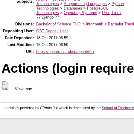
Subjects:
Technologies
>
Programming Languages
>
Python
Technologies
>
Databases
>
PostgreSQL
Technologies
>
Operating Systems
>
Unix, Linux
?? Django ??
Divisions:
Bachelor of Science FHO in Informatik
>
Bachelor Thes
Depositing User:
OST Deposit User
Date Deposited:
18 Oct 2017 06:59
Last Modified:
18 Oct 2017 06:59
URI:
https://eprints.ost.ch/id/eprint/597
Actions (login require
View Item
eprints is powered by
EPrints 3.4
which is developed by the
School of Electron