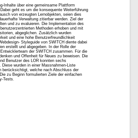
g-Inhalte über eine gemeinsame Plattform
 Dabei geht es um die konsequente Weiterführung
ausch von erzeugten Lernobjekten, seien dies
auerhafte Verwaltung zitierbar werden. Ziel der
lten und zu evaluieren. Die Implementation des
 benutzerzentrierten Methoden erhoben und mit
sitorien, abgeglichen. Zusätzlich wurden
arkeit und eine hohe Benutzerfreundlichkeit
de Webdesign- Styleguide von SWITCH diente dabei
n erstellt und abgegeben. In der Rolle der
em Entwicklerteam der SWITCH zusammen. Für die
rdenken und Offenheit für Neues zu beweisen. Die
en und Benutzer des LOR konnten sechs
f. Diese wurden in einer Massnahmen-Liste
berücksichtigt, welche nach Abschluss der
ie zu Beginn formulierten Ziele der einfachen
y-Tests.