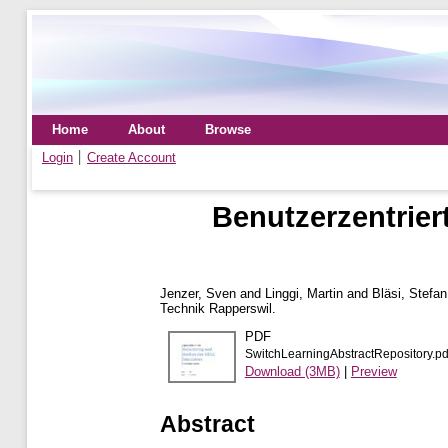
Home
About
Browse
Login
Create Account
Benutzerzentrier
Jenzer, Sven
and
Linggi, Martin
and
Bläsi, Stefan
Technik Rapperswil.
PDF
SwitchLearningAbstractRepository.pd
Download (3MB)
|
Preview
Abstract