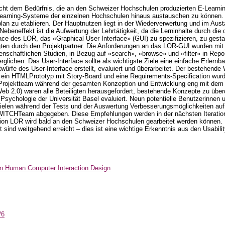
cht dem Bedürfnis, die an den Schweizer Hochschulen produzierten E-Learnin
-Learning-Systeme der einzelnen Hochschulen hinaus austauschen zu können.
an zu etablieren. Der Hauptnutzen liegt in der Wiederverwertung und im Aust
beneffekt ist die Aufwertung der Lehrtätigkeit, da die Lerninhalte durch die d
ace des LOR, das «Graphical User Interface» (GUI) zu spezifizieren, zu gesta
lgten durch den Projektpartner. Die Anforderungen an das LOR-GUI wurden mit
enschaftlichen Studien, in Bezug auf «search», «browse» und «filter» in Repo
glichen. Das User-Interface sollte als wichtigste Ziele eine einfache Erlernb
twürfe des User-Interface erstellt, evaluiert und überarbeitet. Der bestehen
 ein HTMLPrototyp mit Story-Board und eine Requirements-Specification wurde
das Projektteam während der gesamten Konzeption und Entwicklung eng mit d
Web 2.0) waren alle Beteiligten herausgefordert, bestehende Konzepte zu übe
r Psychologie der Universität Basel evaluiert. Neun potentielle Benutzerinn
 fielen während der Tests und der Auswertung Verbesserungsmöglichkeiten au
TCHTeam abgegeben. Diese Empfehlungen werden in der nächsten Iteration 
ation LOR wird bald an den Schweizer Hochschulen gearbeitet werden können. D
 sind weitgehend erreicht – dies ist eine wichtige Erkenntnis aus den Usabilit
in Human Computer Interaction Design
/6