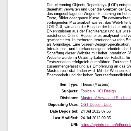
Das «Learning Objects Repository» (LOR) entspri
dauerhaft verwalten und über die Grenzen der E
des eingeschlagenen Weges, E-Learning im Lehrpl
Texte, Bilder oder ganze Kurse. Ein gewünschter Ne
vorliegenden Masterarbeit war es, das Web-Interf
LOR-GUI, wie auch die Eingabe der Inhalte, erfo
Erkenntnissen aus der Fachliteratur und aus wiss
bestehende Online- Repositories analysiert und ver
gewährleisten. In mehreren Iterationen wurden En
als Grundlage. Eine Screen-Design-Specification,
Interaktions- und Interfacedesigner arbeitete 
Schaffung dieser Website mit hoher Interaktion (
Website wurde im Usability-Labor der Fakultät fü
Testszenarien erfolgreich durchführen. Trotzdem
zusammengefasst und als Empfehlung an das SWI
Masterarbeit stattfinden wird. Mit der Webapplik
Erlernbarkeit und der hohen Benutzerfreundlichkeit
Item Type:
Thesis (Masters)
Subjects:
Topics
>
HCI Design
Divisions:
Master of Advanced Studies 
Depositing User:
OST Deposit User
Date Deposited:
24 Jul 2012 07:55
Last Modified:
24 Jul 2012 09:35
URI:
https://eprints.ost.ch/id/eprint