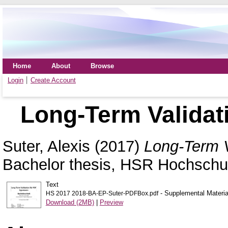
Home
About
Browse
Login
Create Account
Long-Term Validat
Suter, Alexis
(2017)
Long-Term V
Bachelor thesis, HSR Hochschul
Text
- Supplemental Materia
HS 2017 2018-BA-EP-Suter-PDFBox.pdf
Download (2MB)
|
Preview