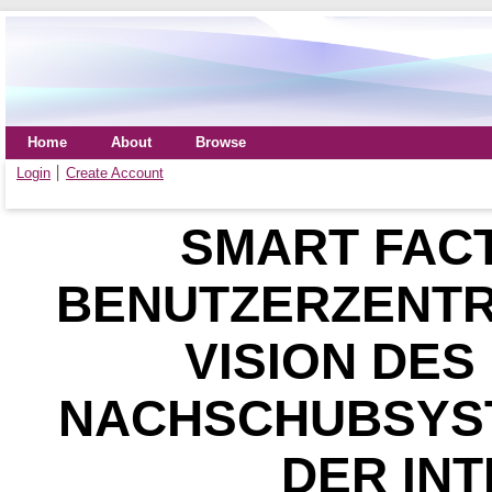
Home
About
Browse
Login
Create Account
SMART FACT
BENUTZERZENTR
VISION DES
NACHSCHUBSYSTE
DER IN