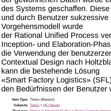
des Systems geschaffen. Diese 
und durch Benutzer sukzessive v
Vorgehensmodell wurde
der Rational Unified Process ve
Inception- und Elaboration-Phas
die Verwendung der benutzerze
Contextual Design nach Holtzbla
kann die bestehende Lösung
«Smart Factory Logistics» (SF
den Bedürfnissen der Benutzer w
Item Type:
Thesis (Masters)
Subjects:
Topics
>
HCI Design
Divisions:
Master of Advanced Studies in Human Computer Interac