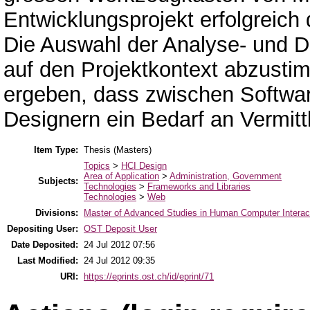
Entwicklungsprojekt erfolgreich
Die Auswahl der Analyse- und D
auf den Projektkontext abzusti
ergeben, dass zwischen Softwar
Designern ein Bedarf an Vermitt
Item Type:
Thesis (Masters)
Topics
>
HCI Design
Area of Application
>
Administration, Government
Subjects:
Technologies
>
Frameworks and Libraries
Technologies
>
Web
Divisions:
Master of Advanced Studies in Human Computer Interac
Depositing User:
OST Deposit User
Date Deposited:
24 Jul 2012 07:56
Last Modified:
24 Jul 2012 09:35
URI:
https://eprints.ost.ch/id/eprint/71