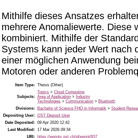
Mithilfe dieses Ansatzes erhalten
mehrere Anomaliewerte. Diese 
kombiniert. Mithilfe der Standa
Systems kann jeder Wert nach d
einer möglichen Anwendung bei
Motoren oder anderen Problemq
Item Type:
Thesis (Other)
Topics
>
Cloud Computing
Subjects:
Area of Application
>
Industry
Technologies
>
Communication
>
Bluetooth
Divisions:
Bachelor of Science FHO in Informatik
>
Student Resear
Depositing User:
OST Deposit User
Date Deposited:
09 Apr 2020 12:42
Last Modified:
17 Mar 2026 09:34
URI:
https://eprints.ost.ch/id/eprint/837