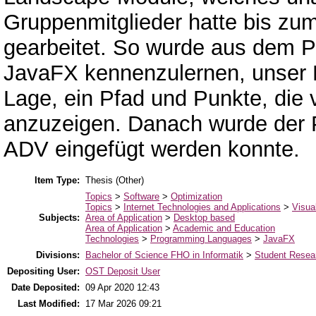
Gruppenmitglieder hatte bis zum
gearbeitet. So wurde aus dem P
JavaFX kennenzulernen, unser 
Lage, ein Pfad und Punkte, die 
anzuzeigen. Danach wurde der P
ADV eingefügt werden konnte.
Item Type:
Thesis (Other)
Topics
>
Software
>
Optimization
Topics
>
Internet Technologies and Applications
>
Visua
Subjects:
Area of Application
>
Desktop based
Area of Application
>
Academic and Education
Technologies
>
Programming Languages
>
JavaFX
Divisions:
Bachelor of Science FHO in Informatik
>
Student Resear
Depositing User:
OST Deposit User
Date Deposited:
09 Apr 2020 12:43
Last Modified:
17 Mar 2026 09:21