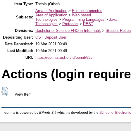
Item Type:
Thesis (Other)
Area of Application
>
Business oriented
Area of Application
>
Web based
Subjects:
Technologies
>
Programming Languages
>
Java
Technologies
>
Protocols
>
REST
Divisions:
Bachelor of Science FHO in Informatik
>
Student Resear
Depositing User:
OST Deposit User
Date Deposited:
19 Mar 2021 09:49
Last Modified:
19 Mar 2021 09:49
URI:
https://eprints.ost.ch/id/eprint/935
Actions (login require
View Item
eprints is powered by
EPrints 3.4
which is developed by the
School of Electron