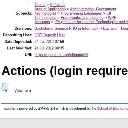
Topics
>
Software
Area of Application
>
Administration, Government
Subjects:
Technologies
>
Programming Languages
>
C#
Technologies
>
Frameworks and Libraries
>
WPF
Metatags
>
ITA (Institute for Internet Technologies and A
Divisions:
Bachelor of Science FHO in Informatik
>
Bachelor Thes
Depositing User:
OST Deposit User
Date Deposited:
24 Jul 2012 07:56
Last Modified:
24 Jul 2012 09:35
URI:
https://eprints.ost.ch/id/eprint/95
Actions (login require
View Item
eprints is powered by
EPrints 3.4
which is developed by the
School of Electron