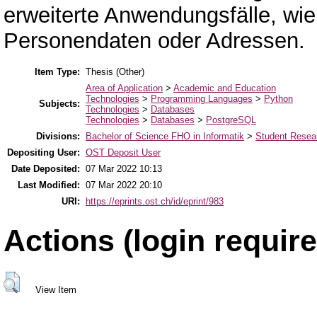
erweiterte Anwendungsfälle, wie
Personendaten oder Adressen.
Item Type:
Thesis (Other)
Area of Application
>
Academic and Education
Technologies
>
Programming Languages
>
Python
Subjects:
Technologies
>
Databases
Technologies
>
Databases
>
PostgreSQL
Divisions:
Bachelor of Science FHO in Informatik
>
Student Resear
Depositing User:
OST Deposit User
Date Deposited:
07 Mar 2022 10:13
Last Modified:
07 Mar 2022 20:10
URI:
https://eprints.ost.ch/id/eprint/983
Actions (login require
View Item