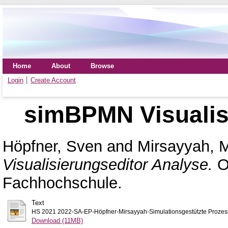
Home
About
Browse
Login
Create Account
simBPMN Visualis
Höpfner, Sven
and
Mirsayyah, M
Visualisierungseditor Analyse.
O
Fachhochschule.
Text
HS 2021 2022-SA-EP-Höpfner-Mirsayyah-Simulationsgestützte Prozes
Download (11MB)