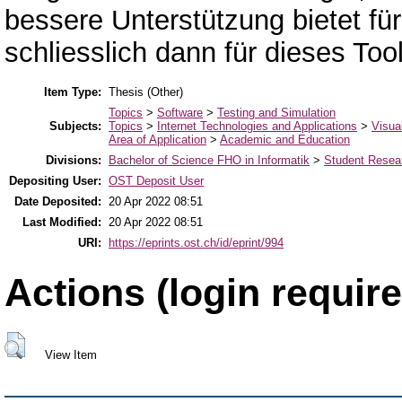
bessere Unterstützung bietet f
schliesslich dann für dieses Too
Item Type:
Thesis (Other)
Topics
>
Software
>
Testing and Simulation
Subjects:
Topics
>
Internet Technologies and Applications
>
Visua
Area of Application
>
Academic and Education
Divisions:
Bachelor of Science FHO in Informatik
>
Student Resear
Depositing User:
OST Deposit User
Date Deposited:
20 Apr 2022 08:51
Last Modified:
20 Apr 2022 08:51
URI:
https://eprints.ost.ch/id/eprint/994
Actions (login require
View Item