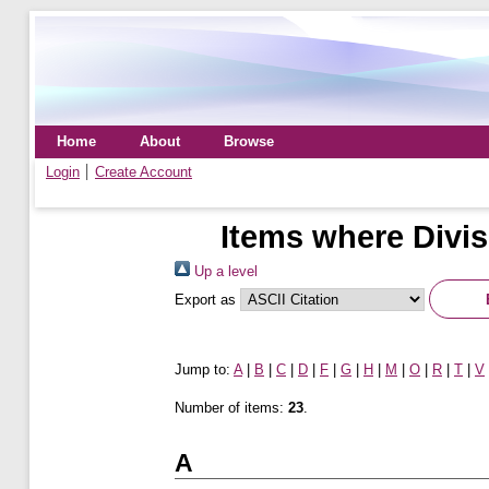
Home
About
Browse
Login
Create Account
Items where Divis
Up a level
Export as
Jump to:
A
|
B
|
C
|
D
|
F
|
G
|
H
|
M
|
O
|
R
|
T
|
V
Number of items:
23
.
A