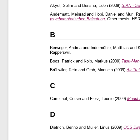
Akyol, Selim
and
Berisha, Edon
(2009)
SIAN - Sof
Andermatt, Meinrad
and
Hobi, Daniel
and
Muri, Ra
psychomotorischen Belastung.
Other thesis, HSR
B
Berweger, Andrea
and
Indermühle, Matthias
and
K
Rapperswil.
Boos, Patrick
and
Kolb, Markus
(2009)
Task-Man
Brühwiler, Reto
and
Grob, Manuela
(2009)
Air Tra
C
Camichel, Corsin
and
Fierz, Léonie
(2009)
Modul 
D
Dietrich, Benno
and
Müller, Linus
(2009)
OCS Dire