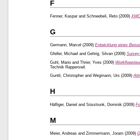
F
Fenner, Kaspar
and
Schneebeli, Reto
(2009)
XWOR
G
Germann, Marcel
(2009)
Entwicklung eines Besu
Gfeller, Michael
and
Gehrig, Silvan
(2009)
Survey 
Guhl, Mario
and
Thrier, Yves
(2009)
Workflowsteue
Technik Rapperswil.
Guntli, Christopher
and
Wegmann, Urs
(2009)
Att
H
Häfliger, Daniel
and
Süsstrunk, Dominik
(2009)
Fo
M
Meier, Andreas
and
Zimmermann, Joram
(2009)
O