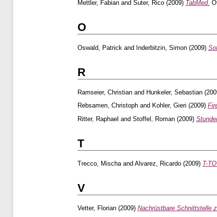
Mettler, Fabian
and
Suter, Rico
(2009)
TabMed.
Ot
O
Oswald, Patrick
and
Inderbitzin, Simon
(2009)
Sof
R
Ramseier, Christian
and
Hunkeler, Sebastian
(200
Rebsamen, Christoph
and
Kohler, Gieri
(2009)
Fir
Ritter, Raphael
and
Stoffel, Roman
(2009)
Stunden
T
Trecco, Mischa
and
Alvarez, Ricardo
(2009)
T-TO
V
Vetter, Florian
(2009)
Nachrüstbare Schnittstelle z