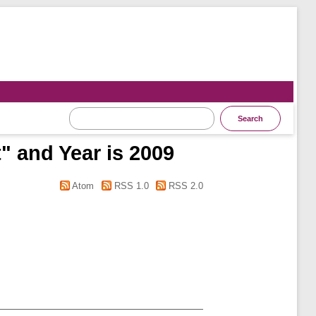
" and Year is 2009
Atom
RSS 1.0
RSS 2.0