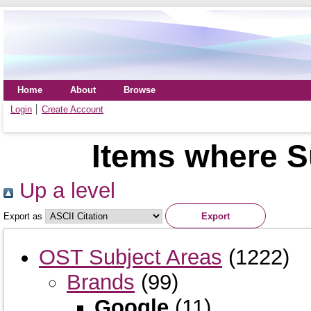
Home
About
Browse
Login
Create Account
Items where S
Up a level
Export as
OST Subject Areas
(1222)
Brands
(99)
Google
(11)