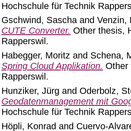
Hochschule für Technik Rappers
Gschwind, Sascha
and
Venzin,
CUTE Converter.
Other thesis, 
Rapperswil.
Habegger, Moritz
and
Schena, 
Spring Cloud Applikation.
Other 
Rapperswil.
Hunziker, Jürg
and
Oderbolz, St
Geodatenmanagement mit Googl
Hochschule für Technik Rappers
Höpli, Konrad
and
Cuervo-Alvar