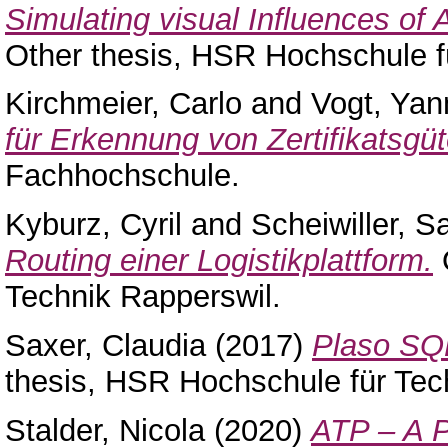
Simulating visual Influences of
Other thesis, HSR Hochschule f
Kirchmeier, Carlo
and
Vogt, Yan
für Erkennung von Zertifikatsgüt
Fachhochschule.
Kyburz, Cyril
and
Scheiwiller, S
Routing einer Logistikplattform.
O
Technik Rapperswil.
Saxer, Claudia
(2017)
Plaso SQL
thesis, HSR Hochschule für Tec
Stalder, Nicola
(2020)
ATP – A P