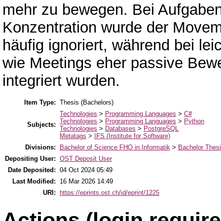
mehr zu bewegen. Bei Aufgaben
Konzentration wurde der Movem
häufig ignoriert, während bei lei
wie Meetings eher passive Bewe
integriert wurden.
Item Type:
Thesis (Bachelors)
Technologies
>
Programming Languages
>
C#
Technologies
>
Programming Languages
>
Python
Subjects:
Technologies
>
Databases
>
PostgreSQL
Metatags
>
IFS (Institute for Software)
Divisions:
Bachelor of Science FHO in Informatik
>
Bachelor Thes
Depositing User:
OST Deposit User
Date Deposited:
04 Oct 2024 05:49
Last Modified:
16 Mar 2026 14:49
URI:
https://eprints.ost.ch/id/eprint/1225
Actions (login require