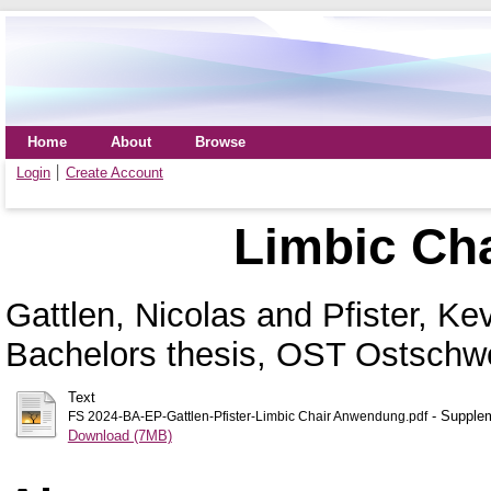
Home
About
Browse
Login
Create Account
Limbic Ch
Gattlen, Nicolas
and
Pfister, Ke
Bachelors thesis, OST Ostschw
Text
- Supplem
FS 2024-BA-EP-Gattlen-Pfister-Limbic Chair Anwendung.pdf
Download (7MB)