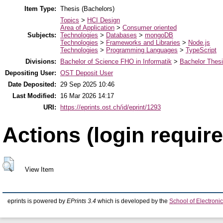
Item Type:
Thesis (Bachelors)
Topics
>
HCI Design
Area of Application
>
Consumer oriented
Subjects:
Technologies
>
Databases
>
mongoDB
Technologies
>
Frameworks and Libraries
>
Node.js
Technologies
>
Programming Languages
>
TypeScript
Divisions:
Bachelor of Science FHO in Informatik
>
Bachelor Thes
Depositing User:
OST Deposit User
Date Deposited:
29 Sep 2025 10:46
Last Modified:
16 Mar 2026 14:17
URI:
https://eprints.ost.ch/id/eprint/1293
Actions (login require
View Item
eprints is powered by
EPrints 3.4
which is developed by the
School of Electron